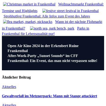
Weihnachtsmarkt Frankenthal:
Termine und Highlights
Strohhutfest Frankenthal: Alle Infos zum Event des Jahres
Wann ist der nächste Flohmarkt
in Frankenthal?
Parks in
Frankenthal für Lebensqualität pur!
Beitragsnavigation
Open Air Kino 2024 in der Erkenbert Ruine
Frankenthal
After-Work-Party „Sunset Sounds“ im CFF
Frankenthal: Ein Event, das man nicht verpassen sollte!
Ähnlicher Beitrag
Aktuelles
Gewaltvorfall im Metznerpark: Mann mit Stange attackiert
Aktuelles