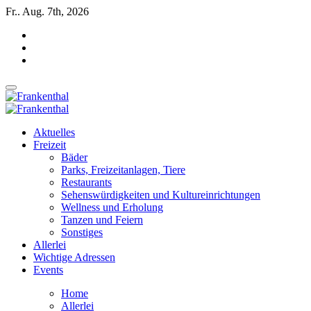
Zum
Fr.. Aug. 7th, 2026
Inhalt
springen
INSIDE FRANKENTHAL
INSIDE FRANKENTHAL
Aktuelles
Freizeit
Bäder
Parks, Freizeitanlagen, Tiere
Restaurants
Sehenswürdigkeiten und Kultureinrichtungen
Wellness und Erholung
Tanzen und Feiern
Sonstiges
Allerlei
Wichtige Adressen
Events
Home
Allerlei