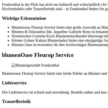
Frankenthal in der Pfalz hat nicht nur kulturell und wirtschaftlich viel zu bieten, sondern auch eine beeindruckende Auswahl an Blumenläden. Egal, ob Sie auf der Suche nach einem besonderen Blumenstrauß,
Hochzeitsdeko oder Trauerfloristik sind – in Frankenthal finden Sie 
Wichtige Erkenntnisse
Blumenoase Fleurop Service bietet eine große Auswahl an Blum
Blumen & Dekoration Inh. Jaqueline Gabriele Renz ist bekannt
Dornröschen Cornelia Koch Blumeneinzelhandel überzeugt mit
Kleiner Grüner Kaktus Blumenladen bietet eine einzigartige 
Blumen Oase ist besonders für ihre hochwertigen Blumenarran
blumenOase Fleurop Service
Blumenoase Fleurop Service bietet eine breite Palette an Blumen und
Lieferservice
Der Lieferservice ist schnell und zuverlässig. Bestelle online und lass
Trauerfloristik