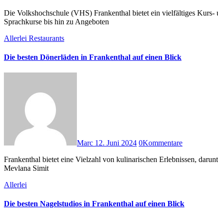
Die Volkshochschule (VHS) Frankenthal bietet ein vielfältiges Kurs- und Programmangebot, das sich an Menschen jeden Alters und mit unterschiedlichen Interessen richtet. Von kreativen Kursen über
Sprachkurse bis hin zu Angeboten
Allerlei
Restaurants
Die besten Dönerläden in Frankenthal auf einen Blick
Marc
12. Juni 2024
0
Kommentare
Frankenthal bietet eine Vielzahl von kulinarischen Erlebnissen, darunter einige der besten Dönerläden der Region. In diesem Artikel stellen wir Top Dönerläden in Frankenthal vor. Mevlana Simit Sarayi Pizzeria
Mevlana Simit
Allerlei
Die besten Nagelstudios in Frankenthal auf einen Blick