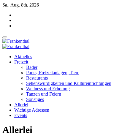
Zum
Sa.. Aug. 8th, 2026
Inhalt
springen
INSIDE FRANKENTHAL
INSIDE FRANKENTHAL
Aktuelles
Freizeit
Bäder
Parks, Freizeitanlagen, Tiere
Restaurants
Sehenswürdigkeiten und Kultureinrichtungen
Wellness und Erholung
Tanzen und Feiern
Sonstiges
Allerlei
Wichtige Adressen
Events
Allerlei