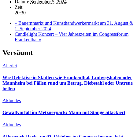
Datum:
September 5, 2024
Zeit:
20:30
«
Bauernmarkt und Kunsthandwerkermarkt am 31. August &
1. September 2024
Candlelight Konzert – Vier Jahreszeiten im Congressforum
Frankenthal
»
Versäumt
Allerlei
Wie Detektive in Städten wie Frankenthal, Ludwigshafen oder
Mannheim bei Fällen rund um Betrug, Diebstahl oder Untreue
helfen
Aktuelles
Gewaltvorfall im Metznerpark: Mann mit Stange attackiert
Aktuelles
Afterwork-Party am 02. Oktober im Congressforum: Jetzt