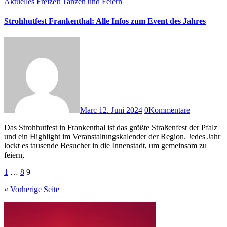
Aktuelles
Freizeit
Tanzen und Feiern
Strohhutfest Frankenthal: Alle Infos zum Event des Jahres
Marc
12. Juni 2024
0
Kommentare
Das Strohhutfest in Frankenthal ist das größte Straßenfest der Pfalz
und ein Highlight im Veranstaltungskalender der Region. Jedes Jahr
lockt es tausende Besucher in die Innenstadt, um gemeinsam zu
feiern,
Seitennummerierung
1
…
8
9
der
« Vorherige Seite
Beiträge