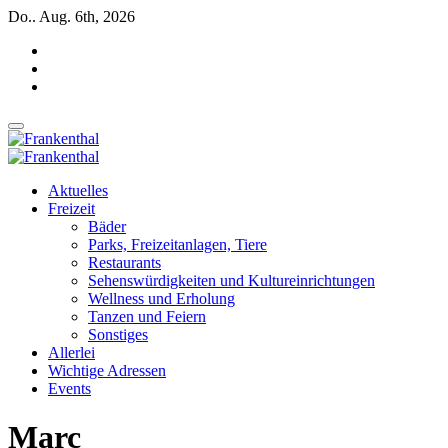
Zum
Do.. Aug. 6th, 2026
Inhalt
springen
INSIDE FRANKENTHAL
INSIDE FRANKENTHAL
Aktuelles
Freizeit
Bäder
Parks, Freizeitanlagen, Tiere
Restaurants
Sehenswürdigkeiten und Kultureinrichtungen
Wellness und Erholung
Tanzen und Feiern
Sonstiges
Allerlei
Wichtige Adressen
Events
Marc