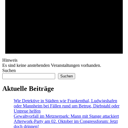
Hinweis
Es sind keine anstehenden Veranstaltungen vorhanden.
Suchen
Suchen
Aktuelle Beiträge
Wie Detektive in Städten wie Frankenthal, Ludwigshafen
oder Mannheim bei Fällen rund um Betrug, Diebstahl oder
Untreue helfen
Gewaltvorfall im Metznerpark: Mann mit Stange attackiert
Afterwork-Party am 02. Oktober im Congressforum: Jetzt
doch drinnen!